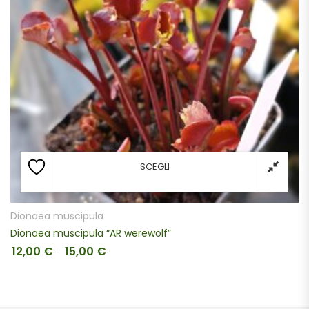
SCEGLI
Dionaea muscipula
Dionaea muscipula “AR werewolf”
12,00
€
15,00
€
Fascia di prezzo: da 12,00 € a 15,00 €
-