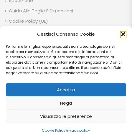
Spedizione
Guida Alle Taglie E Dimensioni
Cookie Policy (UE)
Privacy Policy
Gestisci Consenso Cookie
Per fornire le migliori esperienze, utilizziamo tecnologie come i
ESOTIK GARDEN SOCIETA' AGRICOLA SEMPLICE P.IVA: IT03707710541 C.F:
cookie per memorizzare e/o accedere alle informazioni del
03707710541 VIA EZIO RUBEGNI 14 06023 - GUALDO TADINO (PG) - IT
dispositivo. Il consenso a queste tecnologie ci permetterà di
elaborare dati come il comportamento di navigazione o ID unici
PEC: esotikgarden@pec.it
su questo sito. Non acconsentire o ritirare il consenso può influire
negativamente su alcune caratteristiche e funzioni.
Accetta
© Copyright 2026
Esotik Garden
Tutti i diritti riservati.
Nega
Visualizza le preferenze
0
0
Cookie Policy
Privacy policy