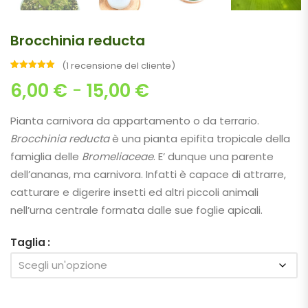
Brocchinia reducta
(
1
recensione del cliente)
Valutato
1
Fascia di prezzo: 
6,00
€
-
15,00
€
5.00
su 5
su base
di
recensioni
Pianta carnivora da appartamento o da terrario.
Brocchinia reducta
è una pianta epifita tropicale della
famiglia delle
Bromeliaceae
. E’ dunque una parente
dell’ananas, ma carnivora. Infatti è capace di attrarre,
catturare e digerire insetti ed altri piccoli animali
nell’urna centrale formata dalle sue foglie apicali.
Taglia