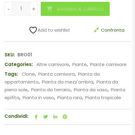
Brocchinia reducta quantità
-
-
+
+
AGGIUNGI AL CARRELLO
Add to wishlist
Confronta
SKU:
BRO01
Categories:
Altre carnivore
,
Piante
,
Piante carnivore
Tags:
Clone
,
Pianta carnivora
,
Pianta da
appartamento
,
Pianta da mezz'ombra
,
Pianta da
pieno sole
,
Pianta da terrario
,
Pianta da vaso
,
Pianta
epifita
,
Pianta in vaso
,
Pianta rara
,
Pianta tropicale
Condividi: