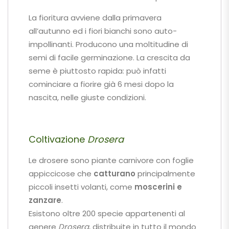
La fioritura avviene dalla primavera
all’autunno ed i fiori bianchi sono auto-
impollinanti. Producono una moltitudine di
semi di facile germinazione. La crescita da
seme è piuttosto rapida: può infatti
cominciare a fiorire già 6 mesi dopo la
nascita, nelle giuste condizioni.
Coltivazione
Drosera
Le drosere sono piante carnivore con foglie
appiccicose che
catturano
principalmente
piccoli insetti volanti, come
moscerini e
zanzare
.
Esistono oltre 200 specie appartenenti al
genere
Drosera
, distribuite in tutto il mondo