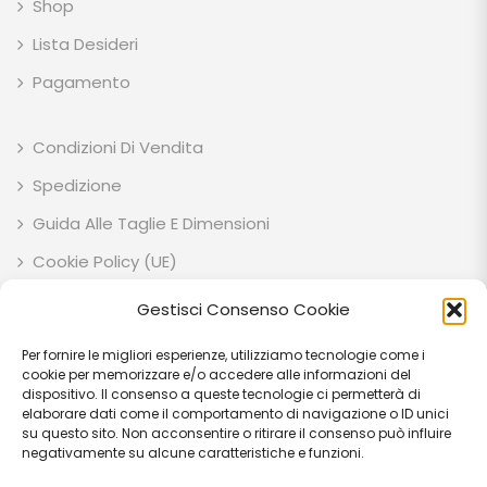
Shop
Lista Desideri
Pagamento
Condizioni Di Vendita
Spedizione
Guida Alle Taglie E Dimensioni
Cookie Policy (UE)
Privacy Policy
Gestisci Consenso Cookie
Per fornire le migliori esperienze, utilizziamo tecnologie come i
ESOTIK GARDEN SOCIETA' AGRICOLA SEMPLICE P.IVA: IT03707710541 C.F:
cookie per memorizzare e/o accedere alle informazioni del
03707710541 VIA EZIO RUBEGNI 14 06023 - GUALDO TADINO (PG) - IT
dispositivo. Il consenso a queste tecnologie ci permetterà di
elaborare dati come il comportamento di navigazione o ID unici
PEC: esotikgarden@pec.it
su questo sito. Non acconsentire o ritirare il consenso può influire
negativamente su alcune caratteristiche e funzioni.