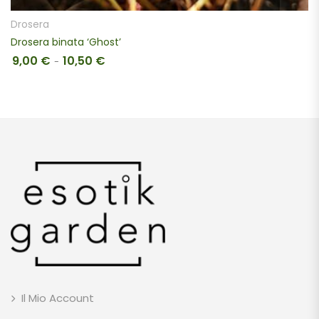
Drosera
Drosera binata ‘Ghost’
9,00
€
10,50
€
Fascia di prezzo: da 9,00 € a 10,50 €
-
Il Mio Account