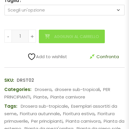
Taglia
Drosera capensis 'Albino' / "alba" quantità
-
-
+
+
AGGIUNGI AL CARRELLO
Add to wishlist
Confronta
SKU:
DRST02
Categories:
Drosera
,
drosere sub-tropicali
,
PER
PRINCIPIANTI
,
Piante
,
Piante carnivore
Tags:
Drosera sub-tropicale
,
Esemplari assortiti da
seme
,
Fioritura autunnale
,
Fioritura estiva
,
Fioritura
primaverile
,
Per principianti
,
Pianta carnivora
,
Pianta da
esterno
,
Pianta da mezz'ombra
,
Pianta da pieno sole
,