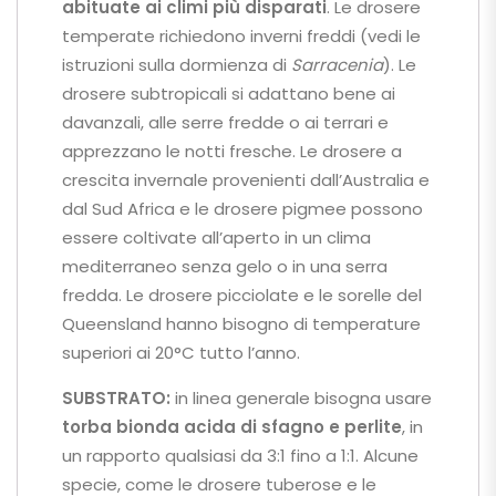
abituate ai climi più disparati
. Le drosere
temperate richiedono inverni freddi (vedi le
istruzioni sulla dormienza di
Sarracenia
). Le
drosere subtropicali si adattano bene ai
davanzali, alle serre fredde o ai terrari e
apprezzano le notti fresche. Le drosere a
crescita invernale provenienti dall’Australia e
dal Sud Africa e le drosere pigmee possono
essere coltivate all’aperto in un clima
mediterraneo senza gelo o in una serra
fredda. Le drosere picciolate e le sorelle del
Queensland hanno bisogno di temperature
superiori ai 20°C tutto l’anno.
SUBSTRATO:
in linea generale bisogna usare
torba bionda acida di sfagno e perlite
, in
un rapporto qualsiasi da 3:1 fino a 1:1. Alcune
specie, come le drosere tuberose e le