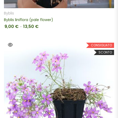
Byblis
Byblis liniflora (pale flower)
9,00
€
13,50
€
Fascia di prezzo: da 9,00 € a 13,50 €
-
CONSIGLIATO
SCONTO