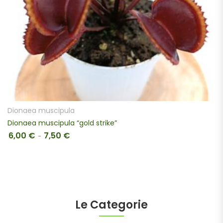
SCEGLI
Dionaea muscipula
Dionaea muscipula “gold strike”
6,00
€
7,50
€
Fascia di prezzo: da 6,00 € a 7,50 €
-
Le Categorie