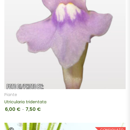
SCEGLI
Piante
Utricularia tridentata
6,00
€
7,50
€
Fascia di prezzo: da 6,00 € a 7,50 €
-
CONSIGLIATO