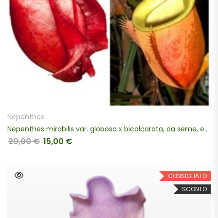
SCEGLI
Nepenthes
Nepenthes mirabilis var. globosa x bicalcarata, da seme, esemplari assortiti
20,00
€
15,00
€
Il prezzo originale era: 20,00 €.
Il prezzo attuale è: 15,00 €.
CONSIGLIATO
SCONTO