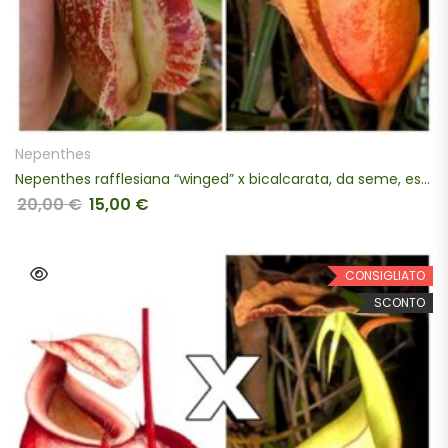
SCEGLI
Nepenthes
Nepenthes rafflesiana “winged” x bicalcarata, da seme, esemplari assortiti
20,00
€
15,00
€
Il prezzo originale era: 20,00 €.
Il prezzo attuale è: 15,00 €.
CONSIGLIATO
SCONTO