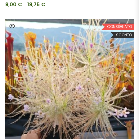
9,00
€
18,75
€
Fascia di prezzo: da 9,00 € a 18,75 €
-
CONSIGLIATO
SCONTO
SCEGLI