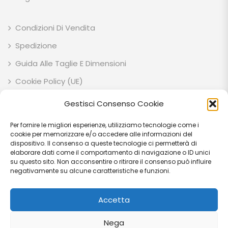
Condizioni Di Vendita
Spedizione
Guida Alle Taglie E Dimensioni
Cookie Policy (UE)
Privacy Policy
Gestisci Consenso Cookie
Per fornire le migliori esperienze, utilizziamo tecnologie come i
ESOTIK GARDEN SOCIETA' AGRICOLA SEMPLICE P.IVA: IT03707710541 C.F:
cookie per memorizzare e/o accedere alle informazioni del
03707710541 VIA EZIO RUBEGNI 14 06023 - GUALDO TADINO (PG) - IT
dispositivo. Il consenso a queste tecnologie ci permetterà di
elaborare dati come il comportamento di navigazione o ID unici
PEC: esotikgarden@pec.it
su questo sito. Non acconsentire o ritirare il consenso può influire
negativamente su alcune caratteristiche e funzioni.
Accetta
© Copyright 2026
Esotik Garden
Tutti i diritti riservati.
Nega