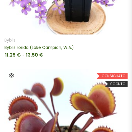
SCEGLI
Byblis
Byblis rorida (Lake Campion, W.A.)
11,25
€
13,50
€
Fascia di prezzo: da 11,25 € a 13,50 €
-
CONSIGLIATO
SCONTO