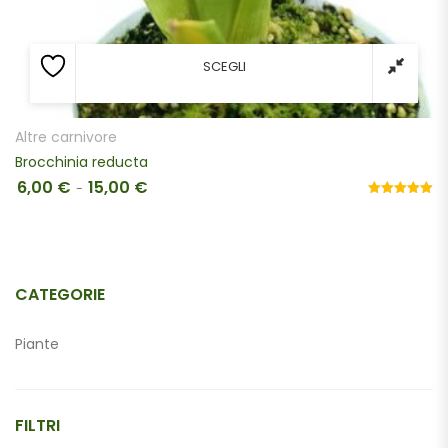
SCEGLI
Altre carnivore
Brocchinia reducta
6,00
€
15,00
€
Fascia di prezzo: da 6,00 € a 15,00 €
-
Valutato
5.00
su 5
CATEGORIE
Piante
Materiali
FILTRI