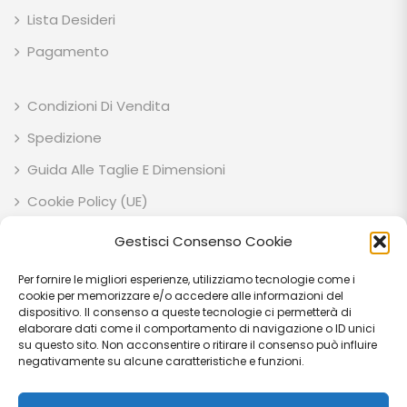
Lista Desideri
Pagamento
Condizioni Di Vendita
Spedizione
Guida Alle Taglie E Dimensioni
Cookie Policy (UE)
Privacy Policy
Gestisci Consenso Cookie
Per fornire le migliori esperienze, utilizziamo tecnologie come i
ESOTIK GARDEN SOCIETA' AGRICOLA SEMPLICE P.IVA: IT03707710541 C.F:
cookie per memorizzare e/o accedere alle informazioni del
03707710541 VIA EZIO RUBEGNI 14 06023 - GUALDO TADINO (PG) - IT
dispositivo. Il consenso a queste tecnologie ci permetterà di
elaborare dati come il comportamento di navigazione o ID unici
PEC: esotikgarden@pec.it
su questo sito. Non acconsentire o ritirare il consenso può influire
negativamente su alcune caratteristiche e funzioni.