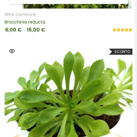
Altre carnivore
Brocchinia reducta
6,00
€
15,00
€
Fascia di prezzo: da 6,00 € a 15,00 €
-
Valutato
5.00
su 5
SCONTO