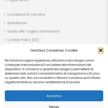
Condizioni Di Vendita
Spedizione
Guida Alle Taglie E Dimensioni
Cookie Policy (UE)
Privacy Policy
Gestisci Consenso Cookie
Per fornire le migliori esperienze, utilizziamo tecnologie come i
ESOTIK GARDEN SOCIETA' AGRICOLA SEMPLICE P.IVA: IT03707710541 C.F:
cookie per memorizzare e/o accedere alle informazioni del
03707710541 VIA EZIO RUBEGNI 14 06023 - GUALDO TADINO (PG) - IT
dispositivo. Il consenso a queste tecnologie ci permetterà di
elaborare dati come il comportamento di navigazione o ID unici
PEC: esotikgarden@pec.it
su questo sito. Non acconsentire o ritirare il consenso può influire
negativamente su alcune caratteristiche e funzioni.
Accetta
© Copyright 2026
Esotik Garden
Tutti i diritti riservati.
Nega