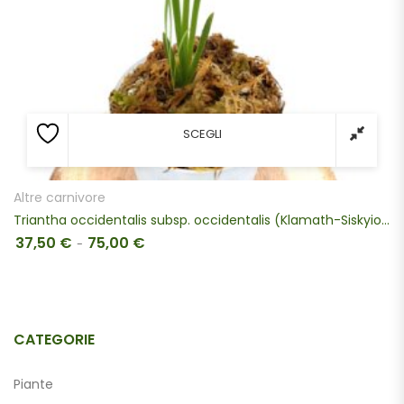
SCEGLI
Altre carnivore
Triantha occidentalis subsp. occidentalis (Klamath-Siskyiou), da seme
37,50
€
75,00
€
Fascia di prezzo: da 37,50 € a 75,00 €
-
CATEGORIE
Piante