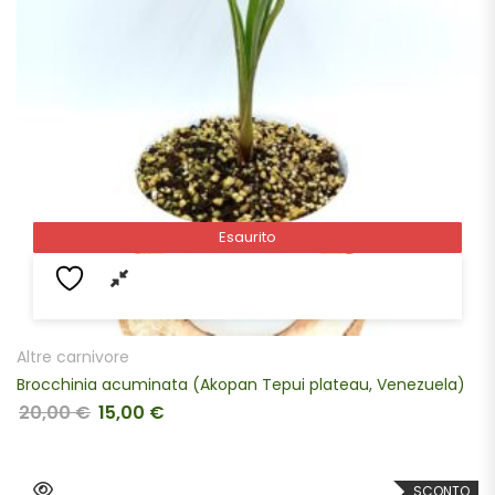
Esaurito
Esaurito
Altre carnivore
Brocchinia acuminata (Akopan Tepui plateau, Venezuela)
20,00
€
15,00
€
Il prezzo originale era: 20,00 €.
Il prezzo attuale è: 15,00 €.
SCONTO