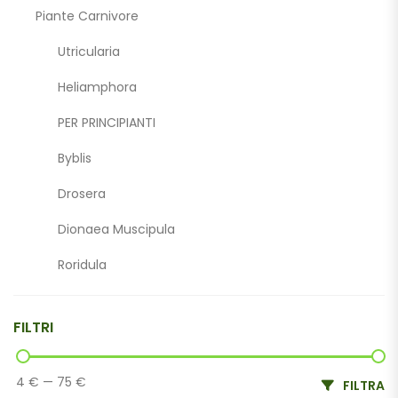
Piante Carnivore
Utricularia
Heliamphora
PER PRINCIPIANTI
Byblis
Drosera
Dionaea Muscipula
Roridula
Darlingtonia Californica
FILTRI
Altre Carnivore
Cephalotus Follicularis
4 €
—
75 €
FILTRA