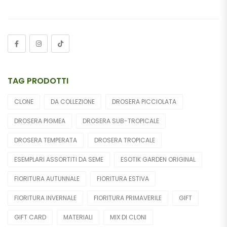
Drosophyllum Lusitanicum
Nepenthes
Pinguicula
Sarracenia
TAG PRODOTTI
Semi
CLONE
DA COLLEZIONE
DROSERA PICCIOLATA
Fiori Cadavere
DROSERA PIGMEA
DROSERA SUB-TROPICALE
Piante Acquatiche/di Palude
DROSERA TEMPERATA
DROSERA TROPICALE
Altre Piante
ESEMPLARI ASSORTITI DA SEME
ESOTIK GARDEN ORIGINAL
Orchidee
FIORITURA AUTUNNALE
FIORITURA ESTIVA
Materiali
FIORITURA INVERNALE
FIORITURA PRIMAVERILE
GIFT
GIFT CARD
MATERIALI
MIX DI CLONI