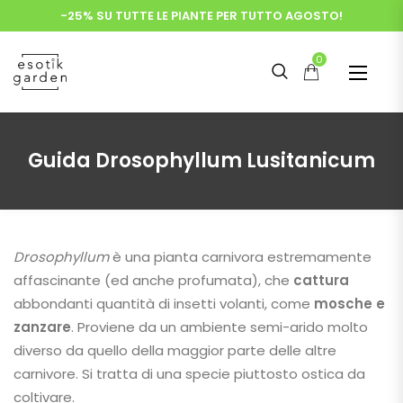
-25% SU TUTTE LE PIANTE PER TUTTO AGOSTO!
0
Guida Drosophyllum Lusitanicum
Drosophyllum
è una pianta carnivora estremamente
affascinante (ed anche profumata), che
cattura
abbondanti quantità di insetti volanti, come
mosche e
zanzare
. Proviene da un ambiente semi-arido molto
diverso da quello della maggior parte delle altre
carnivore. Si tratta di una specie piuttosto ostica da
coltivare.