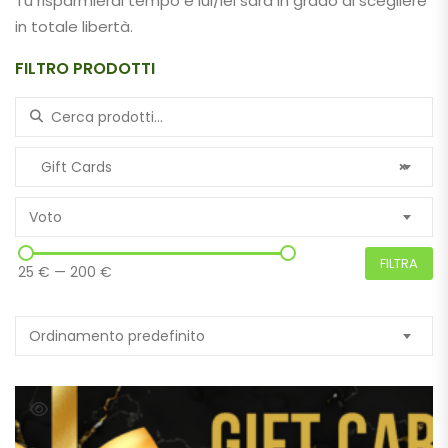
Tu risparmierai tempo e lui/lei sarà in grado di scegliere
in totale libertà.
FILTRO PRODOTTI
Search for:
Gift Cards
×
Voto
FILTRA
25 €
—
200 €
Ordinamento predefinito