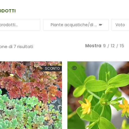
ODOTTI
Piante acquatiche/di palude
×
Voto
Mostra
9
12
15
one di 7 risultati
SCONTO