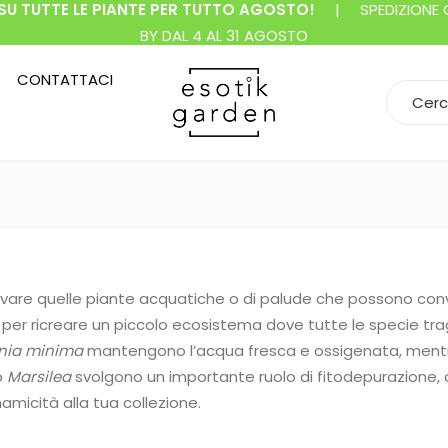
SU TUTTE LE PIANTE PER TUTTO AGOSTO!
| SPEDIZIONE GR
BY DAL 4 AL 31 AGOSTO
CONTATTACI
Search f
ovare quelle piante acquatiche o di palude che possono con
er ricreare un piccolo ecosistema dove tutte le specie trag
inia minima
mantengono l’acqua fresca e ossigenata, mentre
o
Marsilea
svolgono un importante ruolo di fitodepurazione, 
namicità alla tua collezione.