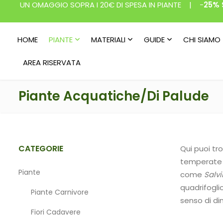
UN OMAGGIO SOPRA I 20€ DI SPESA IN PIANTE | -
25% 
HOME
PIANTE
MATERIALI
GUIDE
CHI SIAMO
AREA RISERVATA
Piante Acquatiche/di Palude
CATEGORIE
Qui puoi tr
temperate p
Piante
come
Salv
quadrifogli
Piante Carnivore
senso di di
Fiori Cadavere