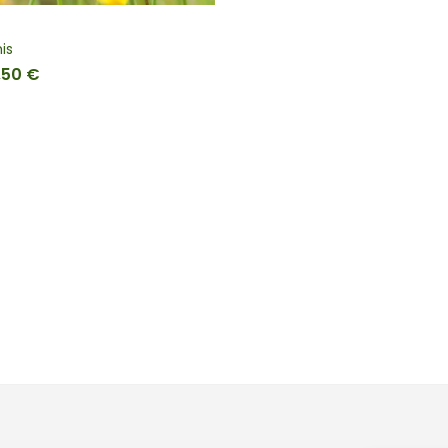
is
,50
€
Fascia di prezzo: da 6,00 € a 7,50 €