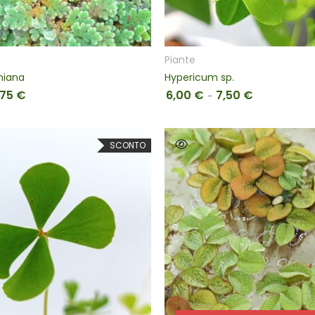
SCEGLI
SCEGLI
Piante
iniana
Hypericum sp.
,75
€
6,00
€
7,50
€
Fascia di prezzo: da 2,25 € a 3,75 €
Fascia di pre
-
SCONTO
SCEGLI