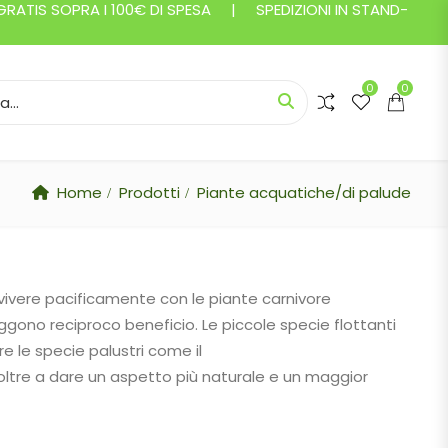
ATIS SOPRA I 100€ DI SPESA | SPEDIZIONI IN STAND-
0
0
or:
Home
Prodotti
Piante acquatiche/di palude
vivere pacificamente con le piante carnivore
gono reciproco beneficio. Le piccole specie flottanti
 le specie palustri come il
oltre a dare un aspetto più naturale e un maggior