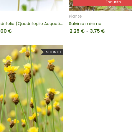
Esaurito
Esaurito
Piante
Marsilea quadrifolia (Quadrifoglio Acquatico)
Salvinia minima
,00
€
2,25
€
3,75
€
Fascia di prezzo: da 4,50 € a 6,00 €
Fascia di prez
-
SCONTO
SCEGLI