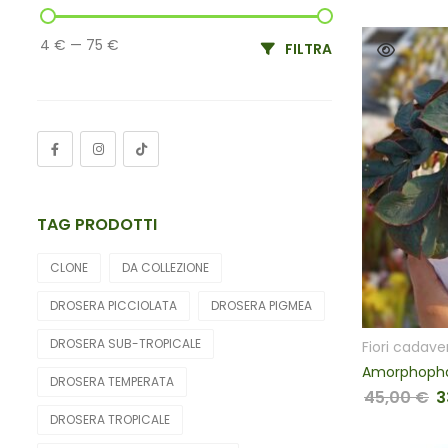
4 €
—
75 €
FILTRA
TAG PRODOTTI
CLONE
DA COLLEZIONE
DROSERA PICCIOLATA
DROSERA PIGMEA
DROSERA SUB-TROPICALE
Fiori cadave
Amorphophall
DROSERA TEMPERATA
45,00
€
3
Il
DROSERA TROPICALE