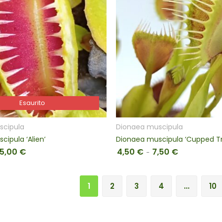
SCEGLI
Esaurito
Esaurito
scipula
Dionaea muscipula
ipula ‘Alien’
Dionaea muscipula ‘Cupped T
15,00
€
4,50
€
7,50
€
Fascia di prezzo: da 12,00 € a 15,00 €
Fascia di pre
-
1
2
3
4
…
10