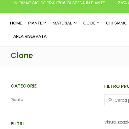
UN OMAGGIO SOPRA I 20€ DI SPESA IN PIANTE | -
25% 
HOME
PIANTE
MATERIALI
GUIDE
CHI SIAMO
AREA RISERVATA
Clone
CATEGORIE
FILTRO PR
Search for:
Piante
Materiali
Visualizzazio
FILTRI