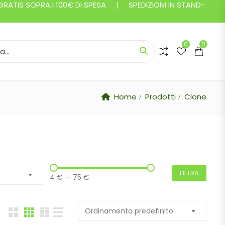
ATIS SOPRA I 100€ DI SPESA | SPEDIZIONI IN STAND-
0
0
or:
Home
Prodotti
Clone
FILTRA
4 €
—
75 €
Ordinamento predefinito