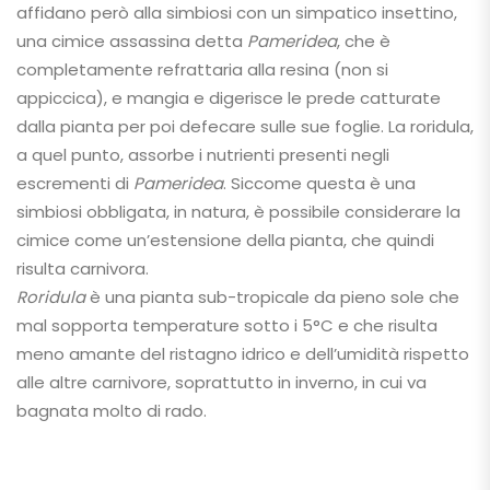
affidano però alla simbiosi con un simpatico insettino,
una cimice assassina detta
Pameridea
, che è
completamente refrattaria alla resina (non si
appiccica), e mangia e digerisce le prede catturate
dalla pianta per poi defecare sulle sue foglie. La roridula,
a quel punto, assorbe i nutrienti presenti negli
escrementi di
Pameridea
. Siccome questa è una
simbiosi obbligata, in natura, è possibile considerare la
cimice come un’estensione della pianta, che quindi
risulta carnivora.
Roridula
è una pianta sub-tropicale da pieno sole che
mal sopporta temperature sotto i 5°C e che risulta
meno amante del ristagno idrico e dell’umidità rispetto
alle altre carnivore, soprattutto in inverno, in cui va
bagnata molto di rado.