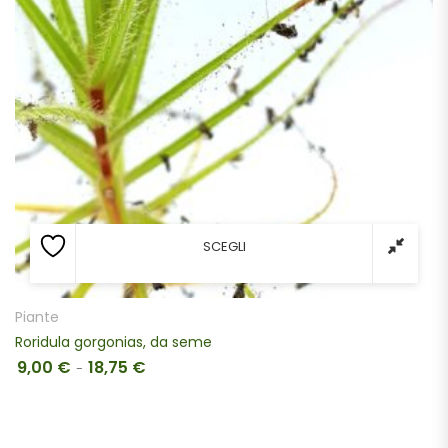
SCEGLI
Piante
Roridula gorgonias, da seme
9,00
€
18,75
€
Fascia di prezzo: da 9,00 € a 18,75 €
-