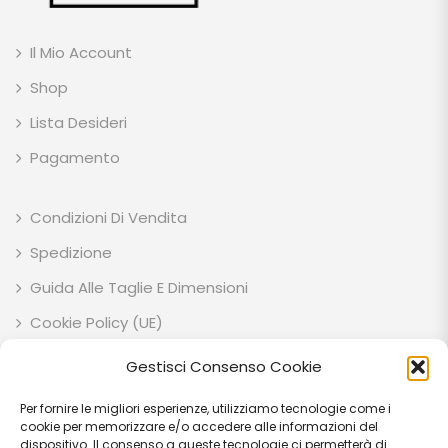
Il Mio Account
Shop
Lista Desideri
Pagamento
Condizioni Di Vendita
Spedizione
Guida Alle Taglie E Dimensioni
Cookie Policy (UE)
Privacy Policy
Gestisci Consenso Cookie
Per fornire le migliori esperienze, utilizziamo tecnologie come i
ESOTIK GARDEN SOCIETA' AGRICOLA SEMPLICE P.IVA: IT03707710541 C.F:
cookie per memorizzare e/o accedere alle informazioni del
03707710541 VIA EZIO RUBEGNI 14 06023 - GUALDO TADINO (PG) - IT
dispositivo. Il consenso a queste tecnologie ci permetterà di