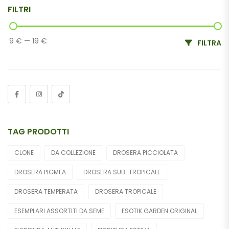
FILTRI
Dionaea Muscipula
Roridula
9 €
—
19 €
FILTRA
Darlingtonia Californica
Altre Carnivore
Cephalotus Follicularis
Drosophyllum Lusitanicum
TAG PRODOTTI
Nepenthes
CLONE
DA COLLEZIONE
DROSERA PICCIOLATA
Pinguicula
DROSERA PIGMEA
DROSERA SUB-TROPICALE
Fiori Cadavere
DROSERA TEMPERATA
DROSERA TROPICALE
Piante Acquatiche/di Palude
ESEMPLARI ASSORTITI DA SEME
ESOTIK GARDEN ORIGINAL
Altre Piante