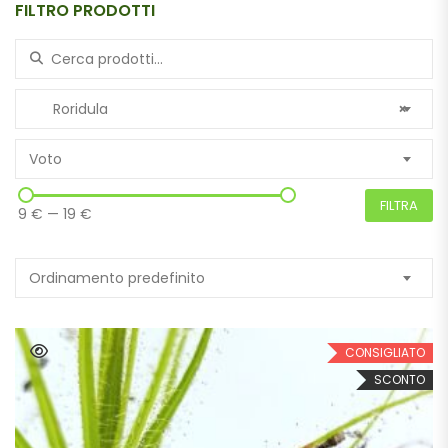
FILTRO PRODOTTI
Search for:
Roridula
×
Voto
FILTRA
9 €
—
19 €
Ordinamento predefinito
CONSIGLIATO
SCONTO