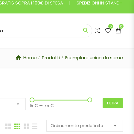
ATIS SOPRA I 100€ DI SPESA | SPEDIZIONI IN STAND-
0
0
or:
Home
Prodotti
Esemplare unico da seme
FILTRA
15 €
—
75 €
Ordinamento predefinito