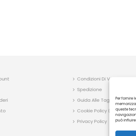
count
Condizioni Di Vendita
Spedizione
Per fornire
deri
Guida Alle Taglie E Dimens
memorizzare
queste tec
to
Cookie Policy (UE)
navigazione
può influir
Privacy Policy