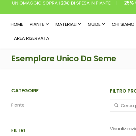
UN OMAGGIO SOPRA I 20€ DI SPESA IN PIANTE | -
25% 
HOME
PIANTE
MATERIALI
GUIDE
CHI SIAMO
AREA RISERVATA
Esemplare Unico Da Seme
CATEGORIE
FILTRO PR
Search for:
Piante
Materiali
Visualizzazi
FILTRI