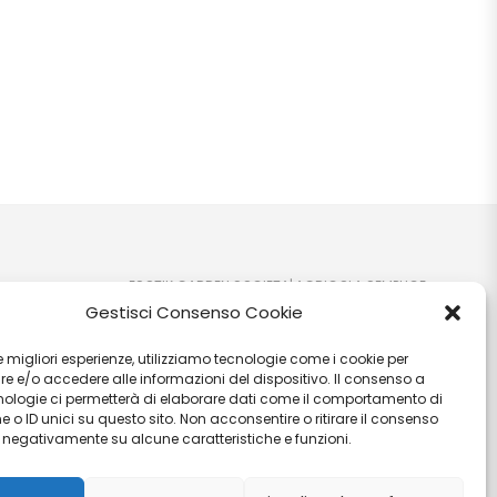
ESOTIK GARDEN SOCIETA' AGRICOLA SEMPLICE
Gestisci Consenso Cookie
P.IVA: IT03707710541 C.F: 03707710541 VIA EZIO
RUBEGNI 14 06023 - GUALDO TADINO (PG) - IT PEC:
 le migliori esperienze, utilizziamo tecnologie come i cookie per
ioni
esotikgarden@pec.it
 e/o accedere alle informazioni del dispositivo. Il consenso a
nologie ci permetterà di elaborare dati come il comportamento di
 o ID unici su questo sito. Non acconsentire o ritirare il consenso
e negativamente su alcune caratteristiche e funzioni.