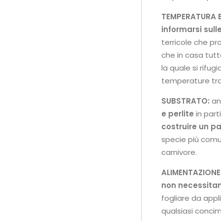
TEMPERATURA E
informarsi sull
terricole che pr
che in casa tut
la quale si rifu
temperature tra
SUBSTRATO:
an
e perlite
in parti
costruire un p
specie più comun
carnivore.
ALIMENTAZIONE
non necessitan
fogliare da app
qualsiasi conci