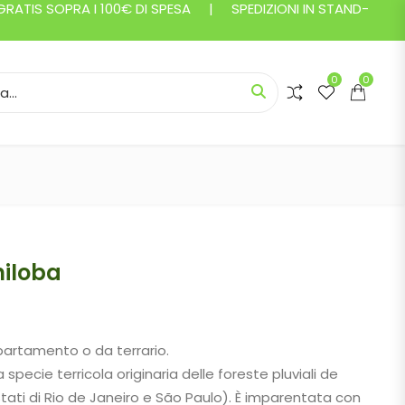
ATIS SOPRA I 100€ DI SPESA | SPEDIZIONI IN STAND-
0
0
or:
niloba
ascia di prezzo: da 5,25 € a 6,75 €
partamento o da terrario.
 specie terricola originaria delle foreste pluviali de
 Stati di Rio de Janeiro e São Paulo). È imparentata con