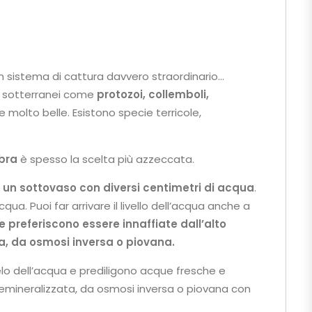
 sistema di cattura davvero straordinario…
o sotterranei come
protozoi, collemboli,
 molto belle. Esistono specie terricole,
bra
è spesso la scelta più azzeccata.
n un sottovaso con diversi centimetri di acqua
.
a. Puoi far arrivare il livello dell’acqua anche a
te preferiscono essere innaffiate dall’alto
a, da osmosi inversa o piovana.
lo dell’acqua e prediligono acque fresche e
 demineralizzata, da osmosi inversa o piovana con