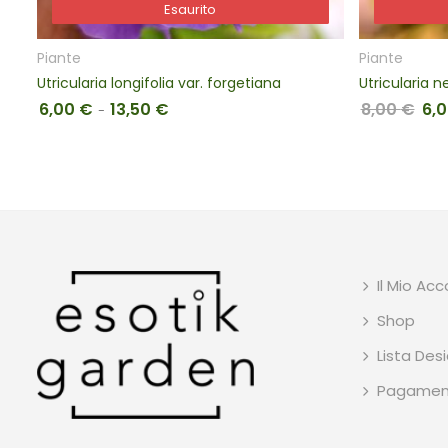
Esaurito
Esaurito
Piante
Piante
Utricularia longifolia var. forgetiana
Utricularia n
6,00
€
13,50
€
8,00
€
6,
00 € a 15,00 €
Fascia di prezzo: da 6,00 € a 13,50 €
Il p
-
Il Mio Ac
Shop
Lista Desi
Pagamen