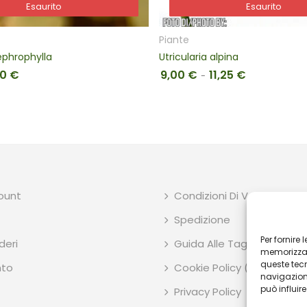
Esaurito
Esaurito
Esaurito
Esaurito
Piante
ephrophylla
Utricularia alpina
00
€
9,00
€
11,25
€
rezzo originale era: 8,00 €.
Il prezzo attuale è: 6,00 €.
Fascia di prez
-
count
Condizioni Di Vendita
Spedizione
Per fornire
deri
Guida Alle Taglie E Dimens
memorizzare
queste tec
to
Cookie Policy (UE)
navigazione
può influir
Privacy Policy