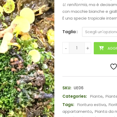
U. reniformis
, ma è decisame
con macchie bianche e giall
È una specie tropicale inter
Taglia
Utricularia geminiloba quant
-
-
+
+
AGGI
SKU:
UE06
Categories:
Piante
,
Piant
Tags:
Fioritura estiva
,
Fior
appartamento
,
Pianta da 