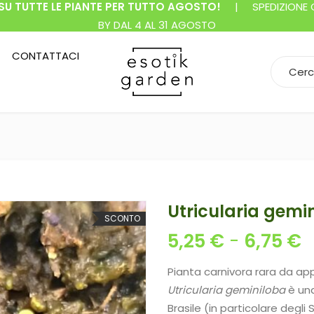
SU TUTTE LE PIANTE PER TUTTO AGOSTO!
| SPEDIZIONE GR
BY DAL 4 AL 31 AGOSTO
CONTATTACI
Search f
Utricularia gemi
SCONTO
F
5,25
€
-
6,75
€
Pianta carnivora rara da ap
Utricularia geminiloba
è una
Brasile (in particolare degli