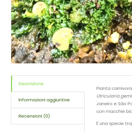
Descrizione
Pianta carnivor
Utricularia gem
Informazioni aggiuntive
Janeiro e São P
con macchie bian
Recensioni (0)
È una specie tro