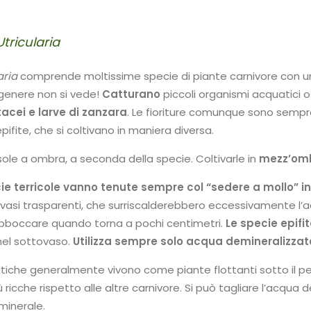
Utricularia
aria
comprende moltissime specie di piante carnivore con un
genere non si vede!
Catturano
piccoli organismi acquatici 
acei e larve di zanzara
. Le fioriture comunque sono sempre
ifite, che si coltivano in maniera diversa.
ole a ombra, a seconda della specie. Coltivarle in
mezz’om
cie terricole vanno tenute sempre col
“sedere a mollo” i
asi trasparenti, che surriscalderebbero eccessivamente l’acqu
bboccare quando torna a pochi centimetri.
Le specie epifi
nel sottovaso.
Utilizza sempre solo acqua demineralizzat
tiche generalmente vivono come piante flottanti sotto il pe
ricche rispetto alle altre carnivore. Si può tagliare l’acqua
minerale.