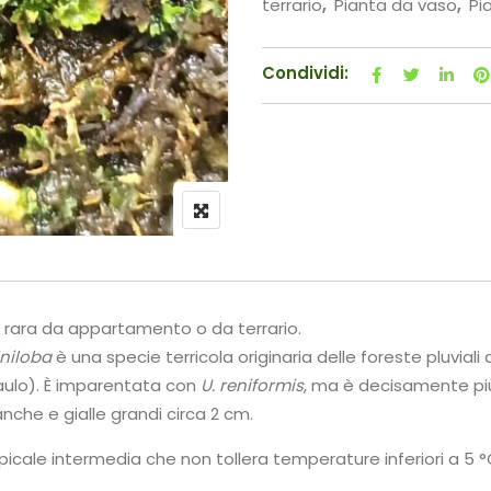
terrario
,
Pianta da vaso
,
Pi
Condividi:
a rara da appartamento o da terrario.
iniloba
è una specie terricola originaria delle foreste pluviali d
aulo). È imparentata con
U. reniformis
, ma è decisamente più 
che e gialle grandi circa 2 cm.
picale intermedia che non tollera temperature inferiori a 5 °