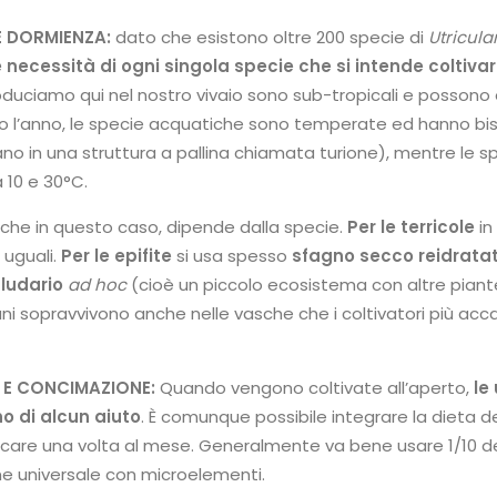
 DORMIENZA:
dato che esistono oltre 200 specie di
Utricula
e necessità di ogni singola specie che si intende coltiva
oduciamo qui nel nostro vivaio sono sub-tropicali e possono 
to l’anno, le specie acquatiche sono temperate ed hanno bi
giano in una struttura a pallina chiamata turione), mentre le 
 10 e 30°C.
che in questo caso, dipende dalla specie.
Per le terricole
in
 uguali.
Per le epifite
si usa spesso
sfagno secco reidratat
aludario
ad hoc
(cioè un piccolo ecosistema con altre piante
i sopravvivono anche nelle vasche che i coltivatori più acca
 E CONCIMAZIONE:
Quando vengono coltivate all’aperto,
le
o di alcun aiuto
. È comunque possibile integrare la dieta del
licare una volta al mese. Generalmente va bene usare 1/10 
me universale con microelementi.