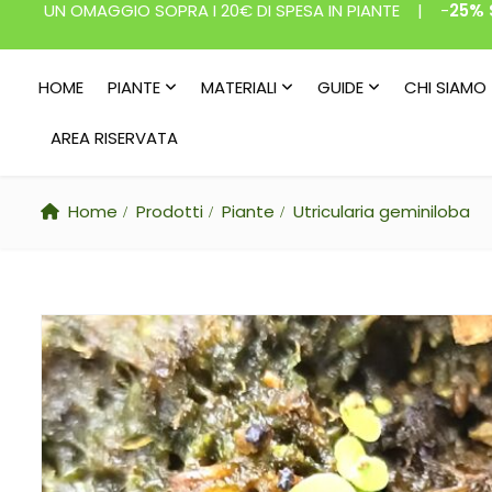
UN OMAGGIO SOPRA I 20€ DI SPESA IN PIANTE | -
25% 
HOME
PIANTE
MATERIALI
GUIDE
CHI SIAMO
AREA RISERVATA
Home
Prodotti
Piante
Utricularia geminiloba