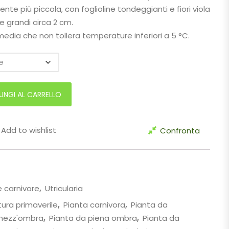
nte più piccola, con foglioline tondeggianti e fiori viola
e grandi circa 2 cm.
media che non tollera temperature inferiori a 5 °C.
ità
UNGI AL CARRELLO
Add to wishlist
Confronta
e carnivore
,
Utricularia
itura primaverile
,
Pianta carnivora
,
Pianta da
mezz'ombra
,
Pianta da piena ombra
,
Pianta da