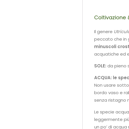
Coltivazione
Il genere
Utricul
peccato che in 
minuscoli crost
acquatiche ed ep
SOLE:
da pieno s
ACQUA:
le spe
Non usare sottov
bordo vaso e ra
senza ristagno 
Le specie acqua
leggermente più 
un po’ di acqua 