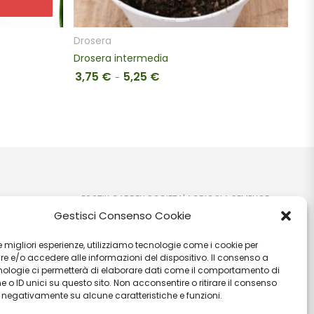
Drosera
Pi
Drosera intermedia
Utr
3,75
€
5,25
€
4
zo: da 9,00 € a 11,25 €
Fascia di prezzo: da 3,75 € a 5,25
-
ESOTIK GARDEN SOCIETA' AGRICOLA SEMPLICE
Gestisci Consenso Cookie
P.IVA: IT03707710541 C.F: 03707710541 VIA EZIO
RUBEGNI 14 06023 - GUALDO TADINO (PG) - IT PEC:
 le migliori esperienze, utilizziamo tecnologie come i cookie per
ioni
esotikgarden@pec.it
 e/o accedere alle informazioni del dispositivo. Il consenso a
nologie ci permetterà di elaborare dati come il comportamento di
 o ID unici su questo sito. Non acconsentire o ritirare il consenso
e negativamente su alcune caratteristiche e funzioni.