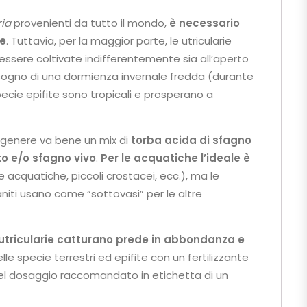
ria
provenienti da tutto il mondo,
è necessario
re
. Tuttavia, per la maggior parte, le utricularie
essere coltivate indifferentemente sia all’aperto
sogno di una dormienza invernale fredda (durante
specie epifite sono tropicali e prosperano a
 genere va bene un mix di
torba acida di sfagno
o e/o sfagno vivo
.
Per le acquatiche l’ideale è
 acquatiche, piccoli crostacei, ecc.), ma le
niti usano come “sottovasi” per le altre
 utricularie catturano prede in abbondanza
e
le specie terrestri ed epifite con un fertilizzante
del dosaggio raccomandato in etichetta di un