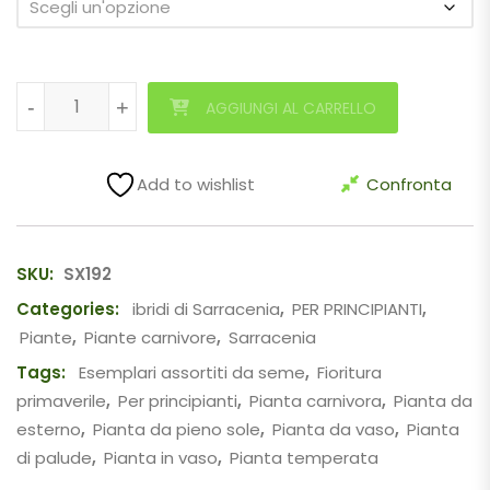
Sarracenia leucophylla (red, L38c MSr) x (x 'Adrian Slack'),
-
-
+
+
AGGIUNGI AL CARRELLO
Add to wishlist
Confronta
SKU:
SX192
Categories:
ibridi di Sarracenia
,
PER PRINCIPIANTI
,
Piante
,
Piante carnivore
,
Sarracenia
Tags:
Esemplari assortiti da seme
,
Fioritura
primaverile
,
Per principianti
,
Pianta carnivora
,
Pianta da
esterno
,
Pianta da pieno sole
,
Pianta da vaso
,
Pianta
di palude
,
Pianta in vaso
,
Pianta temperata