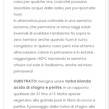
casa per qualche ora, cosicché possano
assorbire acqua dalle radici, per poi riportarle
fuori.
In alternativa puoi coltivarle in una serretta
esterna, che permette ai tenui raggi solari
invernali di scaldare l’ambiente fin sopra lo
zero termico anche quando fuori è tutto
congelato. In questo caso però stai attento
all’eccessivo calore in primavera e in estate…
raggiungere i 60°C lasciando la serretta
chiusa col sole è facilissimo, anche ad inizio
primavera!
SUBSTRATO:
bisogna usare
torba bionda
acida di sfagno e perlite
, in un rapporto
qualsiasi da 3:1 fino a 1:1. Molte specie
vegetano alla grande pure in fibra di cocco e
perlite. Il passaggio dalla torba di sfagno alla