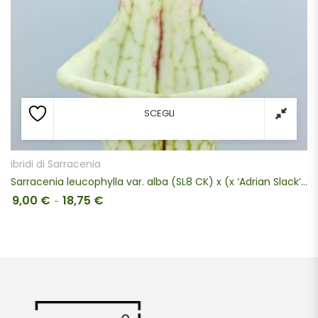
SCEGLI
ibridi di Sarracenia
Sarracenia leucophylla var. alba (SL8 CK) x (x ‘Adrian Slack’), da seme, esemplari assortiti
9,00
€
18,75
€
Fascia di prezzo: da 9,00 € a 18,75 €
-