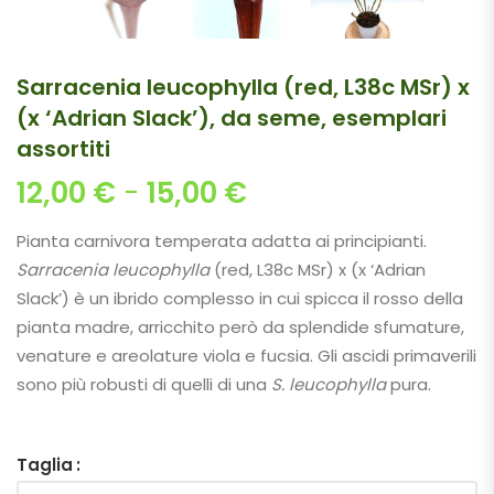
Sarracenia leucophylla (red, L38c MSr) x
(x ‘Adrian Slack’), da seme, esemplari
assortiti
Fascia di prezzo: 
12,00
€
-
15,00
€
Pianta carnivora temperata adatta ai principianti.
Sarracenia leucophylla
(red, L38c MSr) x (x ‘Adrian
Slack’) è un ibrido complesso in cui spicca il rosso della
pianta madre, arricchito però da splendide sfumature,
venature e areolature viola e fucsia. Gli ascidi primaverili
sono più robusti di quelli di una
S. leucophylla
pura.
Taglia