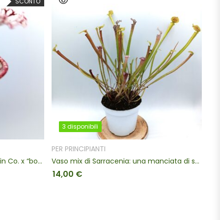
GIUNGI AL CARRELLO
SCEGLI
TI
ibridi di Sarracenia
Vaso mix di Sarracenia: una manciata di seedlings
12,00
€
15,00
€
Fascia di pre
-