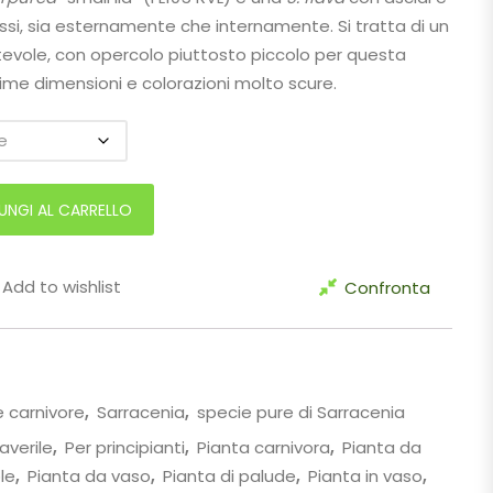
i, sia esternamente che internamente. Si tratta di un
evole, con opercolo piuttosto piccolo per questa
ime dimensioni e colorazioni molto scure.
purea "small lid" (FL105 RVL) quantità
UNGI AL CARRELLO
Add to wishlist
Confronta
e carnivore
,
Sarracenia
,
specie pure di Sarracenia
averile
,
Per principianti
,
Pianta carnivora
,
Pianta da
le
,
Pianta da vaso
,
Pianta di palude
,
Pianta in vaso
,