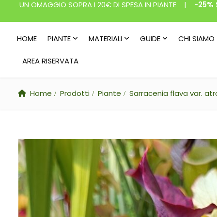
UN OMAGGIO SOPRA I 20€ DI SPESA IN PIANTE | -
25% 
HOME
PIANTE
MATERIALI
GUIDE
CHI SIAMO
AREA RISERVATA
Home
Prodotti
Piante
Sarracenia flava var. atr