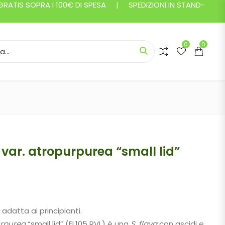
ATIS SOPRA I 100€ DI SPESA | SPEDIZIONI IN STAND-
0
0
or:
 var. atropurpurea “small lid”
Fascia di prezzo: da 9,75 € a 18,75 
datta ai principianti.
rpurea
“small lid” (FL105 RVL) è una
S.
flava
con ascidi e