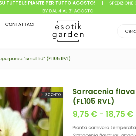
SU TUTTE LE PIANTE PER TUTTO AGOSTO!
| SPEDIZIONE GR
BY DAL 4 AL 31 AGOSTO
CONTATTACI
Search f
opurpurea “small lid” (FL105 RVL)
Sarracenia flava
SCONTO
(FL105 RVL)
9,75
€
-
18,75
€
Pianta carnivora temperata a
Sarracenia flava
var.
atropu