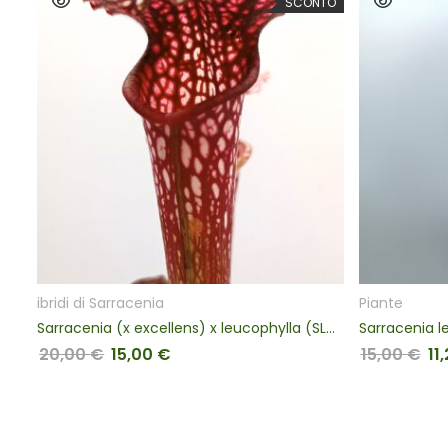
SCONTO
SCONT
LI
SCEGLI
Piante
Sarracenia (x excellens) x leucophylla (SL61 AC) da seme, esemplari assortiti
Sarracenia leu
15,00
€
11,25
€
nale era: 20,00 €.
ezzo attuale è: 15,00 €.
Il prezzo originale era: 15,00 €.
Il prezzo attuale è: 11,25 €.