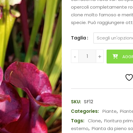
opercoli completamente ross
clone molto famoso e merit
specie. Può raggiungere ott
Taglia
Sarracenia flava var. atropur
-
-
+
+
AGGI
SKU:
SF12
Categories:
Piante
,
Piant
Tags:
Clone
,
Fioritura prim
esterno
,
Pianta da pieno so