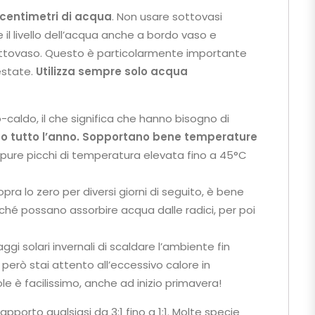
 centimetri di acqua
. Non usare sottovasi
 il livello dell’acqua anche a bordo vaso e
sottovaso. Questo è particolarmente importante
 estate.
Utilizza sempre solo acqua
caldo, il che significa che hanno bisogno di
rto tutto l’anno. Sopportano bene temperature
pure picchi di temperatura elevata fino a 45°C
pra lo zero per diversi giorni di seguito, è bene
cché possano assorbire acqua dalle radici, per poi
ggi solari invernali di scaldare l’ambiente fin
erò stai attento all’eccessivo calore in
le è facilissimo, anche ad inizio primavera!
 rapporto qualsiasi da 3:1 fino a 1:1. Molte specie