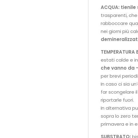
ACQUA:
tienile
trasparenti, che
rabboccare quan
nei giorni più ca
demineralizzat
TEMPERATURA E
estati calde e i
che vanno da -
per brevi periodi
In caso ci sia u
far scongelare i
riportarle fuori.
In alternativa pu
sopra lo zero te
primavera e in e
SUBSTRATO:
bi