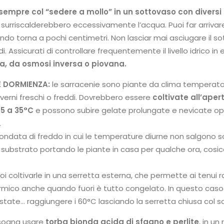
 sempre col
“sedere a mollo” in un sottovaso con diversi
 surriscalderebbero eccessivamente l’acqua. Puoi far arrivare
do torna a pochi centimetri. Non lasciar mai asciugare il 
ldi. Assicurati di controllare frequentemente il livello idrico in
a, da osmosi inversa o piovana.
 DORMIENZA:
le sarracenie sono piante da clima temperato-
nverni freschi o freddi. Dovrebbero essere
coltivate all’ape
5 a 35°C
e possono subire gelate prolungate e nevicate op
.
n’ondata di freddo in cui le temperature diurne non salgono so
l substrato portando le piante in casa per qualche ora, cosi
oi coltivarle in una serretta esterna, che permette ai tenui ra
rmico anche quando fuori è tutto congelato. In questo caso p
state… raggiungere i 60°C lasciando la serretta chiusa col so
sogna usare
torba bionda acida di sfagno e perlite
, in un