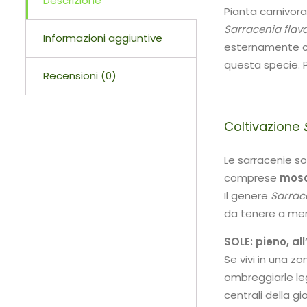
Descrizione
Pianta carnivora
Sarracenia flav
Informazioni aggiuntive
esternamente ch
questa specie. 
Recensioni (0)
Coltivazione
Le sarracenie s
comprese
mosc
Il genere
Sarrac
da tenere a men
SOLE:
pieno, al
Se vivi in ​​una
ombreggiarle le
centrali della 