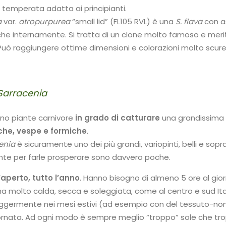
 temperata adatta ai principianti.
a
var.
atropurpurea
“small lid” (FL105 RVL) è una
S.
flava
con a
e internamente. Si tratta di un clone molto famoso e merit
Può raggiungere ottime dimensioni e colorazioni molto scure
Sarracenia
ono piante carnivore
in grado di catturare
una grandissima va
he, vespe e formiche
.
enia
è sicuramente uno dei più grandi, variopinti, belli e sopr
te per farle prosperare sono davvero poche.
l’aperto, tutto l’anno
. Hanno bisogno di almeno 5 ore al giorn
 zona molto calda, secca e soleggiata, come al centro e sud 
ggermente nei mesi estivi (ad esempio con del tessuto-non-t
giornata. Ad ogni modo è sempre meglio “troppo” sole che tr