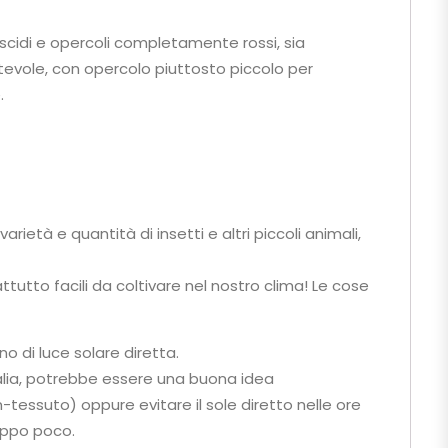
scidi e opercoli completamente rossi, sia
evole, con opercolo piuttosto piccolo per
.
rietà e quantità di insetti e altri piccoli animali,
attutto facili da coltivare nel nostro clima! Le cose
o di luce solare diretta.
Italia, potrebbe essere una buona idea
essuto) oppure evitare il sole diretto nelle ore
oppo poco.