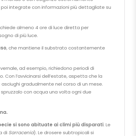
 poi integrate con informazioni più dettagliate su
ichiede almeno 4 ore di luce diretta per
ogno di più luce.
aso
, che mantiene il substrato costantemente
nvernale, ad esempio, richiedono periodi di
 Con l’avvicinarsi dell’estate, aspetta che la
 si asciughi gradualmente nel corso di un mese.
e spruzzalo con acqua una volta ogni due
ana.
specie si sono abituate ai climi più disparati
. Le
a di
Sarracenia
). Le drosere subtropicali si