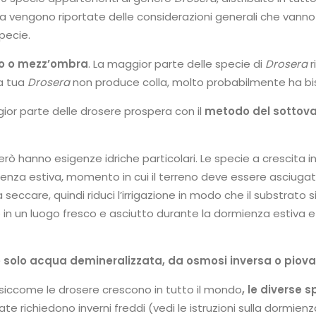
ua vengono riportate delle considerazioni generali che vanno
pecie.
no o mezz’ombra
. La maggior parte delle specie di
Drosera
r
la tua
Drosera
non produce colla, molto probabilmente ha bis
ior parte delle drosere prospera con il
metodo del sottov
rò hanno esigenze idriche particolari. Le specie a crescita i
za estiva, momento in cui il terreno deve essere asciugato.
 seccare, quindi riduci l’irrigazione in modo che il substrato
o in un luogo fresco e asciutto durante la dormienza estiva 
e solo acqua demineralizzata, da osmosi inversa o piov
siccome le drosere crescono in tutto il mondo
, le diverse 
e richiedono inverni freddi (vedi le istruzioni sulla dormienz