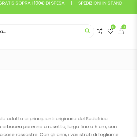
ATIS SOPRA I 100€ DI SPESA | SPEDIZIONI IN STAND-
0
0
or:
ascia di prezzo: da 4,50 € a 6,00 €
e adatta ai principianti originaria del Sudafrica.
 erbacea perenne a rosetta, larga fino a 5 cm, con
icose rossastre. Con gli anni, i vari strati di fogliame