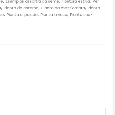
le
,
Esemplari assortiti da seme
,
Fioritura estiva
,
Per
a
,
Pianta da esterno
,
Pianta da mezz'ombra
,
Pianta
so
,
Pianta di palude
,
Pianta in vaso
,
Pianta sub-