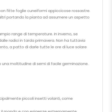
on fitte foglie cuneiformi appiccicose rossastre.
li altri portando la pianta ad assumere un aspetto
n ampio range di temperature. In inverno, se
alle radici in tarda primavera. Non ha tuttavia
to, a patto di darle tutte le ore di luce solare
no una moltitudine di semi di facile germinazione.
cipalmente piccoli insetti volanti, come
utto il mondo e con esigenze estremamente