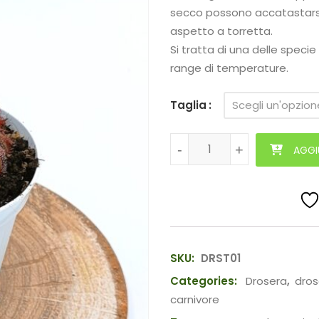
secco possono accatastarsi 
aspetto a torretta.
Si tratta di una delle specie
range di temperature.
Taglia
Drosera aliciae quantità
-
-
+
+
AGGI
SKU:
DRST01
Categories:
Drosera
,
dros
carnivore