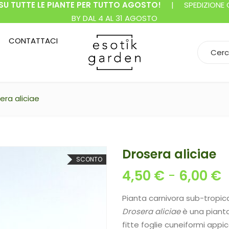
SU TUTTE LE PIANTE PER TUTTO AGOSTO!
| SPEDIZIONE GR
BY DAL 4 AL 31 AGOSTO
CONTATTACI
Search f
era aliciae
Drosera aliciae
SCONTO
F
4,50
€
-
6,00
€
Pianta carnivora sub-tropical
Drosera aliciae
è una pianta
fitte foglie cuneiformi appicc