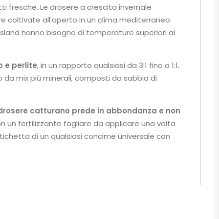
ti fresche. Le drosere a crescita invernale
re coltivate all’aperto in un clima mediterraneo
ensland hanno bisogno di temperature superiori ai
 e perlite
, in un rapporto qualsiasi da 3:1 fino a 1:1.
da mix più minerali, composti da sabbia di
 drosere catturano prede in abbondanza
e non
n un fertilizzante fogliare da applicare una volta
chetta di un qualsiasi concime universale con