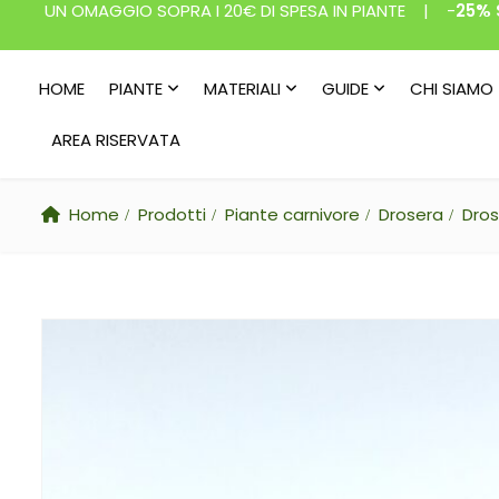
UN OMAGGIO SOPRA I 20€ DI SPESA IN PIANTE | -
25% 
HOME
PIANTE
MATERIALI
GUIDE
CHI SIAMO
AREA RISERVATA
Home
Prodotti
Piante carnivore
Drosera
Dros