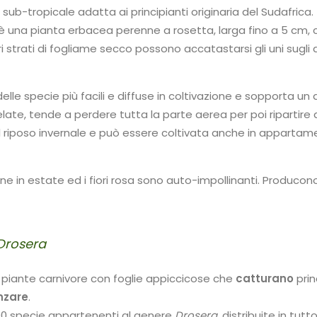
 sub-tropicale adatta ai principianti originaria del Sudafrica.
è una pianta erbacea perenne a rosetta, larga fino a 5 cm, c
vari strati di fogliame secco possono accatastarsi gli uni sug
 delle specie più facili e diffuse in coltivazione e sopporta u
ate, tende a perdere tutta la parte aerea per poi ripartire d
il riposo invernale e può essere coltivata anche in appartamen
iene in estate ed i fiori rosa sono auto-impollinanti. Produco
Drosera
 piante carnivore con foglie appiccicose che
catturano
prin
nzare
.
200 specie appartenenti al genere
Drosera
, distribuite in t