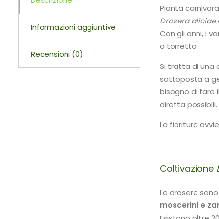
Descrizione
Pianta carnivora
Drosera aliciae
Informazioni aggiuntive
Con gli anni, i 
a torretta.
Recensioni (0)
Si tratta di una
sottoposta a gel
bisogno di fare 
diretta possibili.
La fioritura avv
Coltivazione
Le drosere sono
moscerini e za
Esistono oltre 