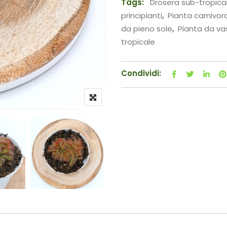
Tags:
Drosera sub-tropica
principianti
,
Pianta carnivor
da pieno sole
,
Pianta da va
tropicale
Condividi: