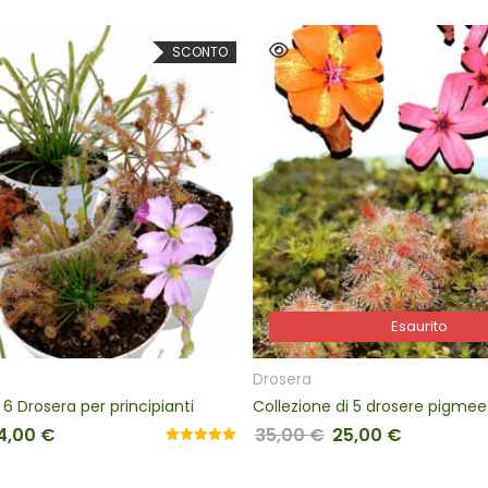
SCONTO
SCON
L CARRELLO
Esaurito
Esaurito
Drosera
per principianti
Collezione di 5 drosere pigmee
35,00
€
25,00
€
inale era: 44,00 €.
prezzo attuale è: 34,00 €.
Il prezzo originale era: 35,00 €.
Il prezzo attuale è: 25,
Valutato
5.00
su 5