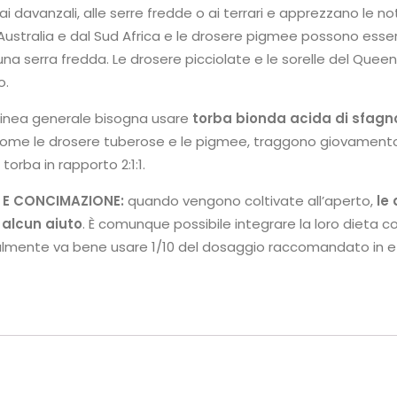
 davanzali, alle serre fredde o ai terrari e apprezzano le not
’Australia e dal Sud Africa e le drosere pigmee possono esse
una serra fredda. Le drosere picciolate e le sorelle del Que
o.
 linea generale bisogna usare
torba bionda acida di sfagno
come le drosere tuberose e le pigmee, traggono giovamento 
 torba in rapporto 2:1:1.
 E CONCIMAZIONE:
quando vengono coltivate all’aperto,
le
 alcun aiuto
. È comunque possibile integrare la loro dieta co
lmente va bene usare 1/10 del dosaggio raccomandato in eti