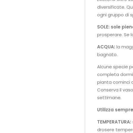
diversificate. Q
ogni gruppo di s
SOLE: sole pie
prosperare. Se 
ACQUA:
la magg
bagnato.
Alcune specie pe
completa dormien
pianta cominci a
Conserva il vas
settimane.
Utilizza sempr
TEMPERATURA:
drosere temperat