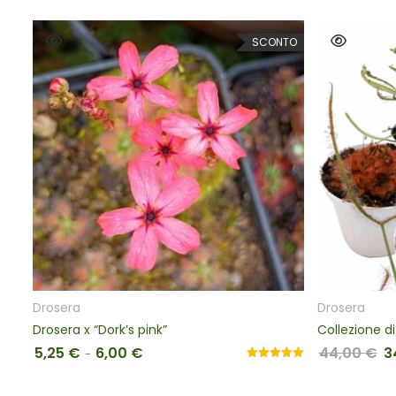
SCONTO
SCEGLI
AGGIUNGI A
era
Drosera
ra x “Dork’s pink”
Collezione di 6 Drosera 
5
€
6,00
€
44,00
€
34,00
€
Fascia di prezzo: da 5,25 € a 6,00 €
Il prezzo orig
Il 
-
Valutato
5.00
su 5