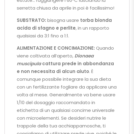
estate… raggiungere i 60°C lasciando la
serretta chiusa da aprile in poi è facilissimo!
SUBSTRATO:
bisogna usare
torba bionda
acida di sfagno e perlite
, in un rapporto
qualsiasi da 3:1 fino a 1:1.
ALIMENTAZIONE E CONCIMAZIONE:
Quando
viene coltivata all’aperto,
Dionaea
muscipula
cattura prede in abbondanza
e non necessita di alcun aiuto
. È
comunque possibile integrare la sua dieta
con un fertilizzante fogliare da applicare una
volta al mese. Generalmente va bene usare
1/10 del dosaggio raccomandato in
etichetta di un qualsiasi concime universale
con microelementi. Se desideri nutrire le
trappole della tua acchiappamosche, ti
consigliamo di utilizzare prede vive, poiché le