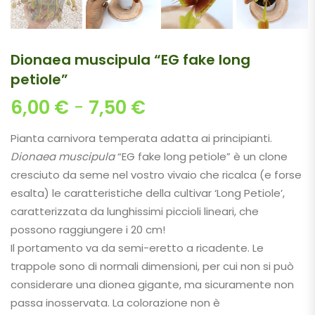
Dionaea muscipula “EG fake long
petiole”
Fascia di prezzo: d
6,00
€
-
7,50
€
Pianta carnivora temperata adatta ai principianti.
Dionaea muscipula
“EG fake long petiole” è un clone
cresciuto da seme nel vostro vivaio che ricalca (e forse
esalta) le caratteristiche della cultivar ‘Long Petiole’,
caratterizzata da lunghissimi piccioli lineari, che
possono raggiungere i 20 cm!
Il portamento va da semi-eretto a ricadente. Le
trappole sono di normali dimensioni, per cui non si può
considerare una dionea gigante, ma sicuramente non
passa inosservata. La colorazione non è