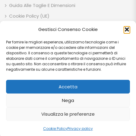
Guida Alle Taglie E Dimensioni
Cookie Policy (UE)
Privacy Policy
Gestisci Consenso Cookie
Per fornire le migliori esperienze, utilizziamo tecnologie come i
ESOTIK GARDEN SOCIETA' AGRICOLA SEMPLICE P.IVA: IT03707710541 C.F:
cookie per memorizzare e/o accedere alle informazioni del
03707710541 VIA EZIO RUBEGNI 14 06023 - GUALDO TADINO (PG) - IT
dispositivo. Il consenso a queste tecnologie ci permetterà di
elaborare dati come il comportamento di navigazione o ID unici
PEC: esotikgarden@pec.it
su questo sito. Non acconsentire o ritirare il consenso può influire
negativamente su alcune caratteristiche e funzioni.
Accetta
© Copyright 2026
Esotik Garden
Tutti i diritti riservati.
Nega
Visualizza le preferenze
0
0
Cookie Policy
Privacy policy