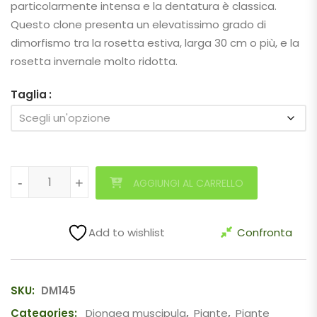
particolarmente intensa e la dentatura è classica.
Questo clone presenta un elevatissimo grado di
dimorfismo tra la rosetta estiva, larga 30 cm o più, e la
rosetta invernale molto ridotta.
Taglia
Dionaea muscipula "EG fake long petiole" quantità
-
-
+
+
AGGIUNGI AL CARRELLO
Add to wishlist
Confronta
SKU:
DM145
Categories:
Dionaea muscipula
,
Piante
,
Piante