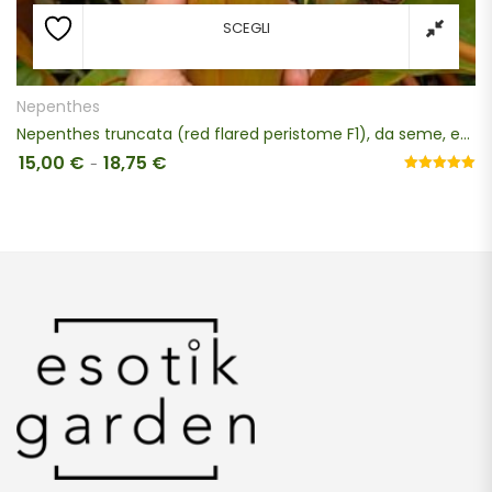
SCEGLI
Nepenthes
Ne
Nepenthes truncata (red flared peristome F1), da seme, esemplari assortiti
Nep
15,00
€
18,75
€
11
Fascia di prezzo: da 15,00 € a 18,75 €
-
Valutato
5.00
su 5