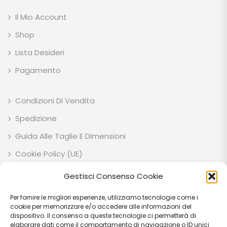
Il Mio Account
Shop
Lista Desideri
Pagamento
Condizioni Di Vendita
Spedizione
Guida Alle Taglie E Dimensioni
Cookie Policy (UE)
Privacy Policy
Gestisci Consenso Cookie
Per fornire le migliori esperienze, utilizziamo tecnologie come i
ESOTIK GARDEN SOCIETA' AGRICOLA SEMPLICE P.IVA: IT03707710541 C.F:
cookie per memorizzare e/o accedere alle informazioni del
03707710541 VIA EZIO RUBEGNI 14 06023 - GUALDO TADINO (PG) - IT
dispositivo. Il consenso a queste tecnologie ci permetterà di
elaborare dati come il comportamento di navigazione o ID unici