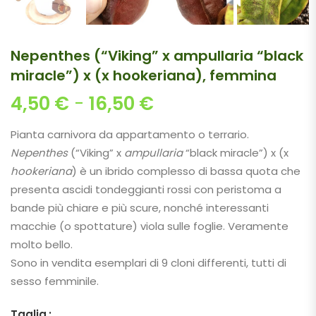
Nepenthes (“Viking” x ampullaria “black
miracle”) x (x hookeriana), femmina
Fascia di prezzo: 
4,50
€
-
16,50
€
Pianta carnivora da appartamento o terrario.
Nepenthes
(“Viking” x
ampullaria
“black miracle”) x (x
hookeriana
) è un ibrido complesso di bassa quota che
presenta ascidi tondeggianti rossi con peristoma a
bande più chiare e più scure, nonché interessanti
macchie (o spottature) viola sulle foglie. Veramente
molto bello.
Sono in vendita esemplari di 9 cloni differenti, tutti di
sesso femminile.
Taglia