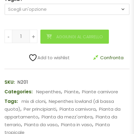
Nepenthes ("Viking" x ampullaria "black miracle") x (x hoo
-
-
+
+
AGGIUNGI AL CARRELLO
Add to wishlist
Confronta
SKU:
N201
Categories:
Nepenthes
,
Piante
,
Piante carnivore
Tags:
mix di cloni
,
Nepenthes lowland (di bassa
quota)
,
Per principianti
,
Pianta carnivora
,
Pianta da
appartamento
,
Pianta da mezz'ombra
,
Pianta da
terrario
,
Pianta da vaso
,
Pianta in vaso
,
Pianta
tropicale