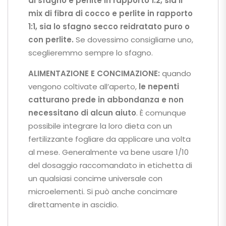
di sfagno e perlite in rapporto 1:2, sia il
mix di fibra di cocco e perlite in rapporto
1:1, sia lo sfagno secco reidratato puro o
con perlite.
Se dovessimo consigliarne uno,
sceglieremmo sempre lo sfagno.
ALIMENTAZIONE E CONCIMAZIONE:
quando
vengono coltivate all’aperto,
le nepenti
catturano prede in abbondanza
e non
necessitano di alcun aiuto
. È comunque
possibile integrare la loro dieta con un
fertilizzante fogliare da applicare una volta
al mese. Generalmente va bene usare 1/10
del dosaggio raccomandato in etichetta di
un qualsiasi concime universale con
microelementi. Si può anche concimare
direttamente in ascidio.