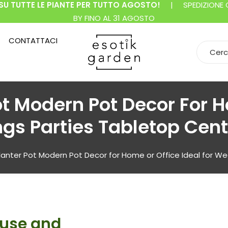
SU TUTTE LE PIANTE PER TUTTO AGOSTO!
| SPEDIZIONE GR
BY FINO AL 31 AGOSTO
CONTATTACI
Search f
t Modern Pot Decor For H
gs Parties Tabletop Cent
anter Pot Modern Pot Decor for Home or Office Ideal for W
 use and