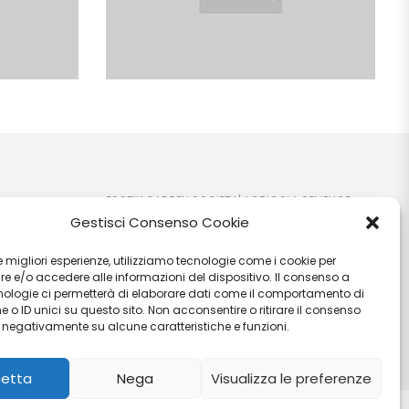
ESOTIK GARDEN SOCIETA' AGRICOLA SEMPLICE
Gestisci Consenso Cookie
P.IVA: IT03707710541 C.F: 03707710541 VIA EZIO
RUBEGNI 14 06023 - GUALDO TADINO (PG) - IT PEC:
 le migliori esperienze, utilizziamo tecnologie come i cookie per
ioni
esotikgarden@pec.it
 e/o accedere alle informazioni del dispositivo. Il consenso a
nologie ci permetterà di elaborare dati come il comportamento di
 o ID unici su questo sito. Non acconsentire o ritirare il consenso
e negativamente su alcune caratteristiche e funzioni.
etta
Nega
Visualizza le preferenze