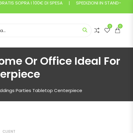
ATIS SOPRA I 100€ DI SPESA | SPEDIZIONI IN STAND-
0
0
or:
ome Or Office Ideal For
erpiece
eddings Parties Tabletop Centerpiece
CLIENT