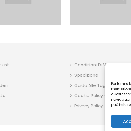
count
Condizioni Di Vendita
Spedizione
Per fornire
deri
Guida Alle Taglie E Dimens
memorizzare
queste tec
to
Cookie Policy (UE)
navigazione
può influir
Privacy Policy
Acc