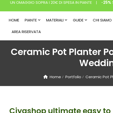
UN OMAGGIO SOPRA I 20€ DI SPESA IN PIANTE | -
25% 
HOME
PIANTE
MATERIALI
GUIDE
CHI SIAMO
AREA RISERVATA
Ceramic Pot Planter Po
Weddin
Home
Portfolio
Ceramic Pot Pl
Ciyashop ultimate easy to