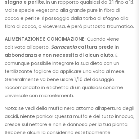
sfagno e perlite
, in un rapporto qualsiasi da 3:1 fino a 1:1.
Molte specie vegetano alla grande pure in fibra di
cocco e perlite. Il passaggio dalla torba di sfagno alla
fibra di cocco, o viceversa, è però piuttosto traumatico.
ALIMENTAZIONE E CONCIMAZIONE:
Quando viene
coltivata all’aperto,
Sarracenia
cattura prede in
abbondanza
e non necessita di alcun aiuto
. È
comunque possibile integrare la sua dieta con un
fertilizzante fogliare da applicare una volta al mese.
Generalmente va bene usare 1/10 del dosaggio
raccomandato in etichetta di un qualsiasi concime
universale con microelementi.
Nota: se vedi della muffa nera attorno all’apertura degli
ascidi, niente panico! Questa muffa è del tutto innocua,
cresce sul nettare e non è dannosa per la tua pianta.
Sebbene alcuni la considerino esteticamente