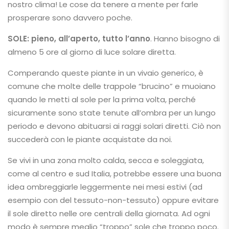
nostro clima! Le cose da tenere a mente per farle
prosperare sono davvero poche.
SOLE:
pieno, all’aperto, tutto l’anno
. Hanno bisogno di
almeno 5 ore al giorno di luce solare diretta.
Comperando queste piante in un vivaio generico, è
comune che molte delle trappole “brucino” e muoiano
quando le metti al sole per la prima volta, perché
sicuramente sono state tenute all’ombra per un lungo
periodo e devono abituarsi ai raggi solari diretti. Ciò non
succederà con le piante acquistate da noi.
Se vivi in ​​una zona molto calda, secca e soleggiata,
come al centro e sud Italia, potrebbe essere una buona
idea ombreggiarle leggermente nei mesi estivi (ad
esempio con del tessuto-non-tessuto) oppure evitare
il sole diretto nelle ore centrali della giornata. Ad ogni
modo è sempre meglio “troppo” sole che troppo poco.