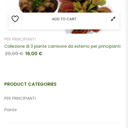
ADD TO CART
PER PRINCIPIANTI
Collezione di 3 piante carnivore da esterno per principianti
20,00
€
16,00
€
Original price was: 20,00 €.
Current price is: 16,00 €.
PRODUCT CATEGORIES
PER PRINCIPIANTI
Piante
Piante Carnivore