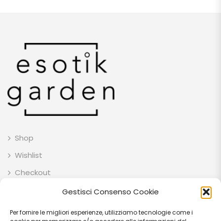
Shop
Wishlist
Checkout
Gestisci Consenso Cookie
Per fornire le migliori esperienze, utilizziamo tecnologie come i
ESOTIK GARDEN SOCIETA' AGRICOLA SEMPLICE P.IVA: IT03707710541 C.F: