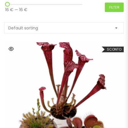
FILTER
16 €
—
16 €
Default sorting
SCONTO